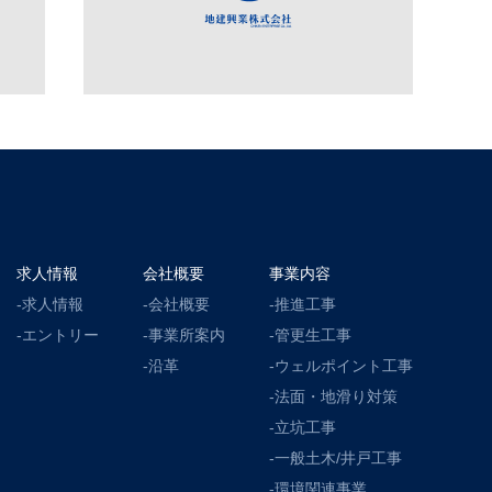
求人情報
会社概要
事業内容
-求人情報
-会社概要
-推進工事
-エントリー
-事業所案内
-管更生工事
-沿革
-ウェルポイント工事
-法面・地滑り対策
-立坑工事
-一般土木/井戸工事
-環境関連事業