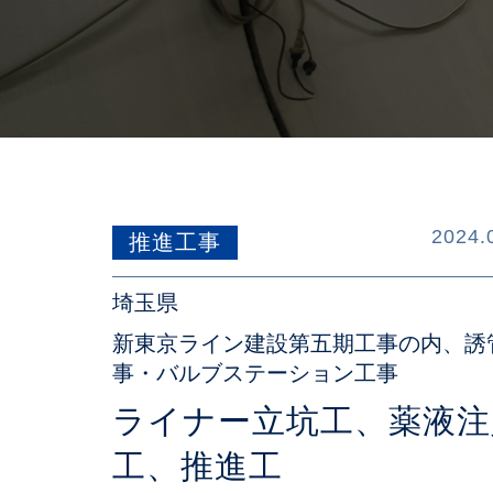
2024.
推進工事
埼玉県
新東京ライン建設第五期工事の内、誘
事・バルブステーション工事
ライナー立坑工、薬液注
工、推進工