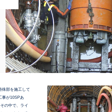
特殊部を施工して
事が10SPあ
。その中で、ライ